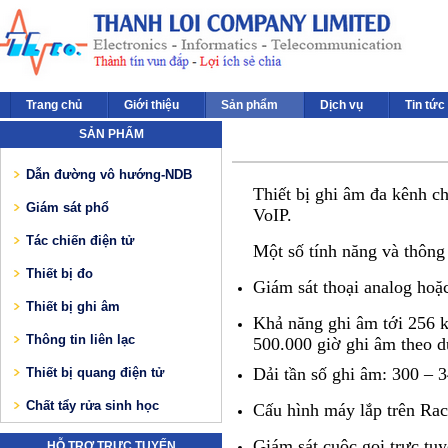
Trang chủ
Giới thiệu
Sản phẩm
Dịch vụ
Tin tức
SẢN PHẨM
Dẫn đường vô hướng-NDB
Thiết bị ghi âm đa kênh c
Giám sát phổ
VoIP.
Tác chiến điện tử
Một số tính năng và thông 
Thiết bị đo
Giám sát thoại analog hoặ
Thiết bị ghi âm
Khả năng ghi âm tới 256 k
Thông tin liên lạc
500.000 giờ ghi âm theo 
Dải tần số ghi âm: 300 – 
Thiết bị quang điện tử
Chất tẩy rửa sinh học
Cấu hình máy lắp trên Ra
Giám sát cuộc gọi trực tu
HỖ TRỢ TRỰC TUYẾN