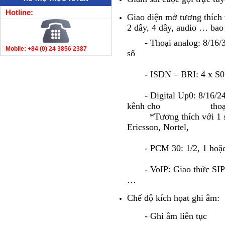
Hotline:
Giao diện mở tương thích v
2 dây, 4 dây, audio … bao
-
Thoại analog: 8/16/
Mobile: +84 (0) 24 3856 2387
số
-
ISDN – BRI: 4 x S0
-
Digital Up0: 8/16/2
kênh cho
thoạ
*Tương thích với 1 s
Ericsson, Nortel,
-
PCM 30: 1/2, 1 ho
-
VoIP: Giao thức SIP/
…
Chế độ kích họat ghi âm:
-
Ghi âm liên tục